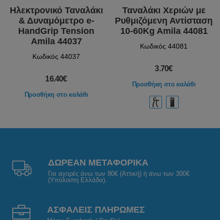
Ηλεκτρονικό Ταναλάκι
Ταναλάκι Χεριών με
& Δυναμόμετρο e-
Ρυθμιζόμενη Αντίσταση
HandGrip Tension
10-60Kg Amila 44081
Amila 44037
Κωδικός 44081
Κωδικός 44037
3.70€
16.40€
Προσθήκη στο καλάθι
Προσθήκη στο καλάθι
ΔΩΡΕΑΝ ΜΕΤΑΦΟΡΙΚΑ
Για αγορές άνω των 80€ (Αττική) ή άνω των 300€
(Υπόλοιπη Ελλάδα).
ΑΣΦΑΛΕΙΣ ΠΛΗΡΩΜΕΣ