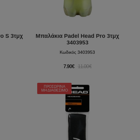
o S 3τμχ
Μπαλάκια Padel Head Pro 3τμχ
3403953
Κωδικός 3403953
7.90€
11.00€
ΠΡΟΣΩΡΙΝΆ
ΜΗ ΔΙΑΘΈΣΙΜΟ