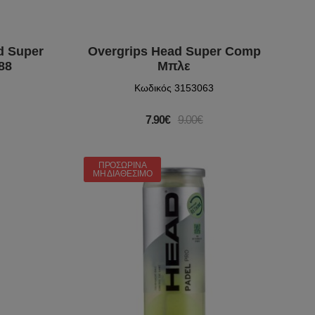
d Super
Overgrips Head Super Comp
88
Μπλε
Κωδικός 3153063
7.90€
9.00€
ΠΡΟΣΩΡΙΝΆ
ΜΗ ΔΙΑΘΈΣΙΜΟ