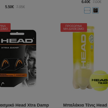
6.40€
7.00€
5.50€
7.95€
ΡΙΝΆ
ΠΡΟΣΩΡΙΝΆ
ΈΣΙΜΟ
ΜΗ ΔΙΑΘΈΣΙΜΟ
ασμικό Head Xtra Damp
Μπαλάκια Τένις Head