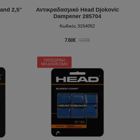
nd 2,5''
Αντικραδασμικό Head Djokovic
Dampener 285704
Κωδικός 3154052
7.60€
9.00€
ΠΡΟΣΩΡΙΝΆ
ΜΗ ΔΙΑΘΈΣΙΜΟ