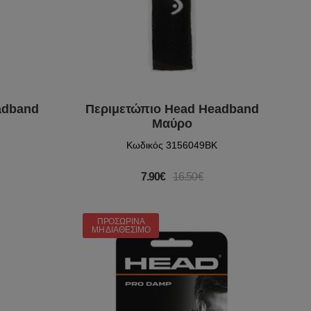
adband
Περιμετώπιο Head Headband
Μαύρο
Κωδικός 3156049BK
7.90€
16.50€
ΠΡΟΣΩΡΙΝΆ
ΜΗ ΔΙΑΘΈΣΙΜΟ