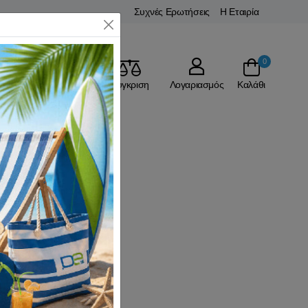
Συχνές Ερωτήσεις
Η Εταιρία
Close
0
Αγαπημένα
Σύγκριση
Λογαριασμός
Καλάθι