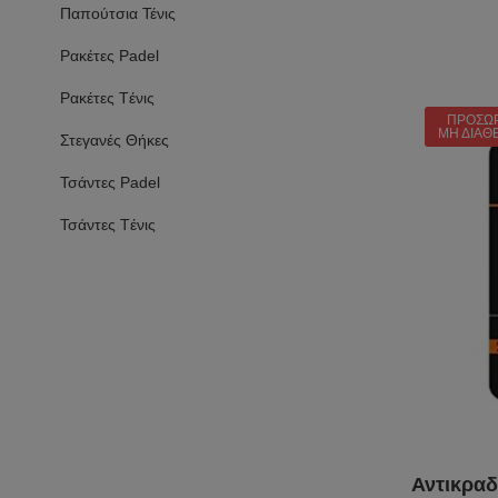
Παπούτσια Τένις
Ρακέτες Padel
Ρακέτες Tένις
ΠΡΟΣΩ
ΜΗ ΔΙΑΘ
Στεγανές Θήκες
Τσάντες Padel
Τσάντες Tένις
Αντικραδ