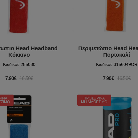
τώπιο Head Headband
Περιμετώπιο Head He
Κόκκινο
Πορτοκαλί
Κωδικός 285080
Κωδικός 3156049OR
7.90€
16.50€
7.90€
16.50€
ΡΙΝΆ
ΠΡΟΣΩΡΙΝΆ
ΈΣΙΜΟ
ΜΗ ΔΙΑΘΈΣΙΜΟ