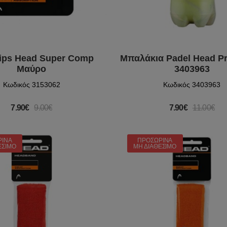
ips Head Super Comp
Μπαλάκια Padel Head Pr
Μαύρο
3403963
Κωδικός 3153062
Κωδικός 3403963
7.90€
9.00€
7.90€
11.00€
ΡΙΝΆ
ΠΡΟΣΩΡΙΝΆ
ΈΣΙΜΟ
ΜΗ ΔΙΑΘΈΣΙΜΟ