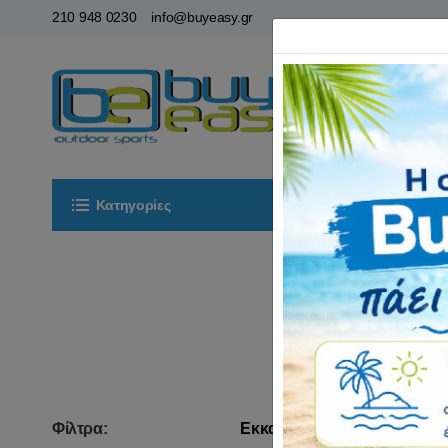
210 948 0230
info@buyeasy.gr
Κατηγορίες
Αρχική
ΟΡ
Φίλτρα:
Εκκαθάριση
Ταξινόμηση: