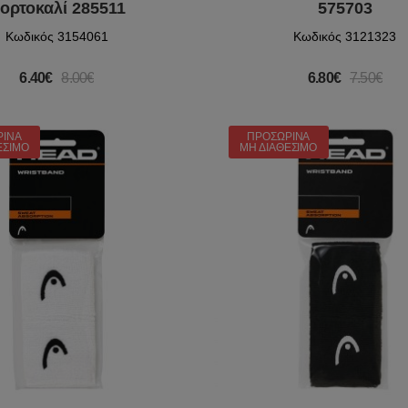
ορτοκαλί 285511
575703
Κωδικός 3154061
Κωδικός 3121323
6.40€
8.00€
6.80€
7.50€
ΡΙΝΆ
ΠΡΟΣΩΡΙΝΆ
ΈΣΙΜΟ
ΜΗ ΔΙΑΘΈΣΙΜΟ