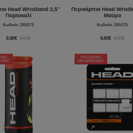
ια Head Wristband 2,5''
Περικάρπια Head Wristba
Πορτοκαλί
Μαύρο
Κωδικός 285075
Κωδικός 285075
6.80€
8.00€
6.80€
8.00€
ΡΙΝΆ
ΠΡΟΣΩΡΙΝΆ
ΈΣΙΜΟ
ΜΗ ΔΙΑΘΈΣΙΜΟ