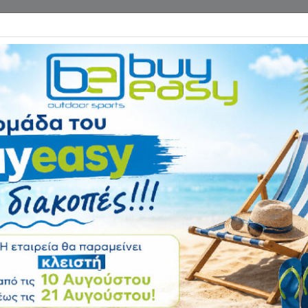
Επικοινωνία
ΓΑΝΑ ΓΥΜΝΑΣΤΙΚΗΣ
ΕΙΔΗ CAMPING
Αρχική
HEAD