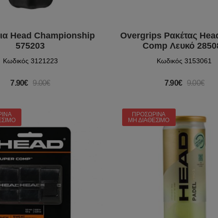
ια Head Championship
Overgrips Ρακέτας Hea
575203
Comp Λευκό 2850
Κωδικός 3121223
Κωδικός 3153061
7.90€
9.00€
7.90€
9.00€
ΡΙΝΆ
ΠΡΟΣΩΡΙΝΆ
ΈΣΙΜΟ
ΜΗ ΔΙΑΘΈΣΙΜΟ