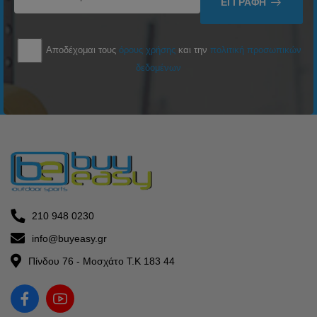
ΕΓΓΡΑΦΉ
Αποδέχομαι τους
όρους χρήσης
και την
πολιτική προσωπικών
δεδομένων
210 948 0230
info@buyeasy.gr
Πίνδου 76 - Μοσχάτο Τ.Κ 183 44