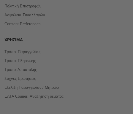
Πολιτική Επιστροφών
Ασφάλεια Συναλλαγών
Consent Preferences
ΧΡΉΣΙΜΑ
Τρόποι Παραγγελίας
Τρόποι Πληρωμής
Τρόποι Αποστολής
Συχνές Ερωτήσεις
Εξέλιξη Παραγγελίας / Μητρώο
ΕΛΤΑ Courier: Αναζήτηση δέματος
Compare Products
Copyright © 2026 buyeasy.gr. All Rights Reserved.