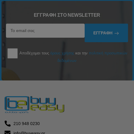
ΕΓΓΡΑΦΉ ΣΤΟ NEWSLETTER
ΕΓΓΡΑΦΉ
Αποδέχομαι τους
όρους χρήσης
και την
πολιτική προσωπικών
δεδομένων
210 948 0230
info@buyeasy.gr