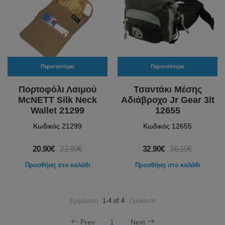
Περισσότερα
Περισσότερα
Πορτοφόλι Λαιμού
Τσαντάκι Μέσης
McNETT Silk Neck
Αδιάβροχο Jr Gear 3lt
Wallet 21299
12655
Κωδικός 21299
Κωδικός 12655
20.90€
22.99€
32.90€
36.19€
Προσθήκη στο καλάθι
Προσθήκη στο καλάθι
Εμφάνιση
1-4 of 4
Προϊόντα
Prev
1
Next