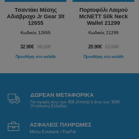
Τσαντάκι Μέσης
Πορτοφόλι Λαιμού
Αδιάβροχο Jr Gear 3lt
McNETT Silk Neck
12655
Wallet 21299
Κωδικός 12655
Κωδικός 21299
32.90€
36.19€
20.90€
22.99€
Προσθήκη στο καλάθι
Προσθήκη στο καλάθι
ΔΩΡΕΑΝ ΜΕΤΑΦΟΡΙΚΑ
Για αγορές άνω των 80€ (Αττική) ή άνω των 300€
(Υπόλοιπη Ελλάδα).
ΑΣΦΑΛΕΙΣ ΠΛΗΡΩΜΕΣ
Μέσω Eurobank / PayPal