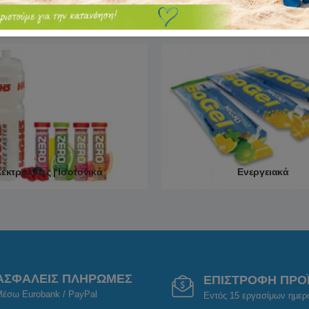
εκτρολύτες | Ισοτονικά
Ενεργειακά
Περισσότερα
Περισσότερα
ΑΣΦΑΛΕΙΣ ΠΛΗΡΩΜΕΣ
ΕΠΙΣΤΡΟΦΗ ΠΡΟ
έσω Eurobank / PayPal
Εντός 15 εργασίμων ημε