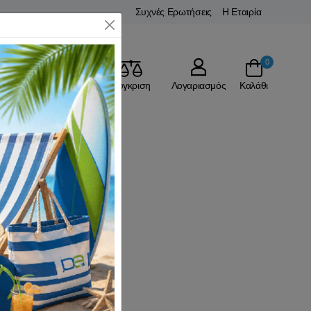
Συχνές Ερωτήσεις
Η Εταιρία
Close
0
Αγαπημένα
Σύγκριση
Λογαριασμός
Καλάθι