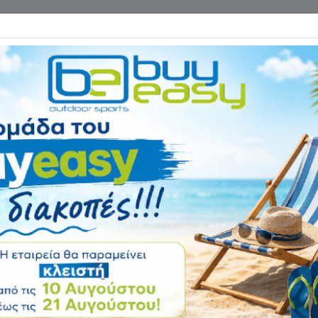
Επικοινωνία
ΓΑΝΑ ΓΥΜΝΑΣΤΙΚΗΣ
ΕΙΔΗ CAMPING
Αρχική
ΑΘΛΗΜΑΤΑ
Συμπληρώματα Διατροφής