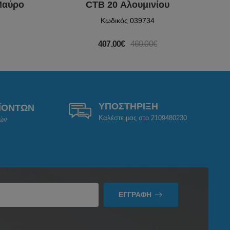
Μαύρο
CTB 20 Αλουμινίου
Κωδικός 039734
407.00€
460.00€
ΥΠΟΣΤΗΡΙΞΗ
ΪΟΝΤΩΝ
Καλέστε μας στο 2109480230
ρών
ΕΓΓΡΑΦΉ