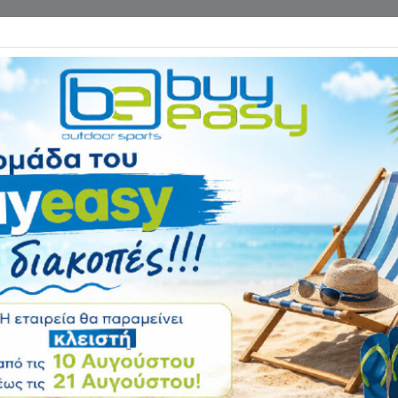
Επικοινωνία
ΓΑΝΑ ΓΥΜΝΑΣΤΙΚΗΣ
ΕΙΔΗ CAMPING
Αρχική
ΠΟΔΗΛΑΤΑ - ΑΞΕΣΟΥΑΡ
Ποδήλατα
Σπαστά Ποδήλατα
να ποδήλατα
θα μας βοηθήσουν να πάμε στην εργασία μας όσο μακριά 
ητα αναδίπλωσης και μπορούμε εύκολα να τα πάρουμε μαζί μας στο 
ας από αυτά. Επίσης τα
σπαστά ποδήλατα
μπορούνε εύκολα να διπλω