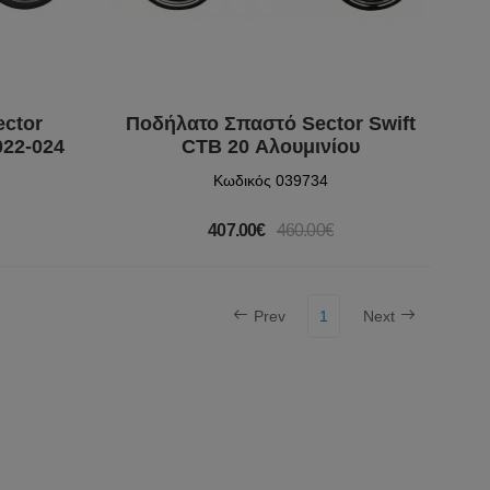
ector
Ποδήλατο Σπαστό Sector Swift
022-024
CTB 20 Αλουμινίου
Κωδικός 039734
407.00€
460.00€
Prev
1
Next