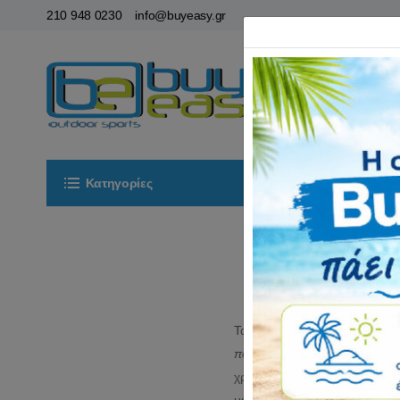
210 948 0230
info@buyeasy.gr
Κατηγορίες
Αρχική
ΟΡ
Τα
σπαστά
ή
αναδιπλούμε
ποδήλατα
έχουν την δυνατότ
χρησιμοποιήσουμε βγαίνοντ