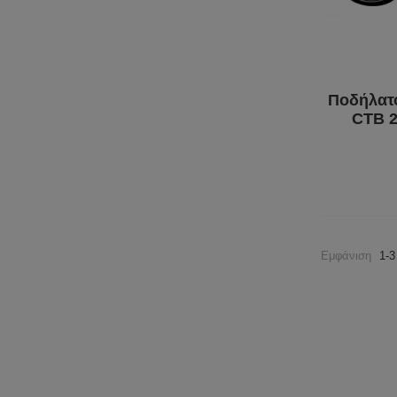
Ποδήλατο
CTB 2
Εμφάνιση
1-3