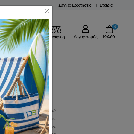
Συχνές Ερωτήσεις
Η Εταιρία
Close
0
Αγαπημένα
Σύγκριση
Λογαριασμός
Καλάθι
και να είναι αυτή. Τα
σπαστά
μετρό ή το τραμ ώστε να τα
θούνε και να τοποθετηθούνε