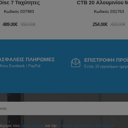
Disc 7 Ταχύτητες
CTB 20 Αλουμινίου 
Κωδικός 037983
Κωδικός 031763
489.00€
550.00€
254.00€
420.00€
ΑΣΦΑΛΕΙΣ ΠΛΗΡΩΜΕΣ
ΕΠΙΣΤΡΟΦΗ ΠΡΟ
έσω Eurobank / PayPal
Εντός 15 εργασίμων ημε
έχομαι τους
όρους χρήσης
και την
πολιτική προσωπικών δεδομένων