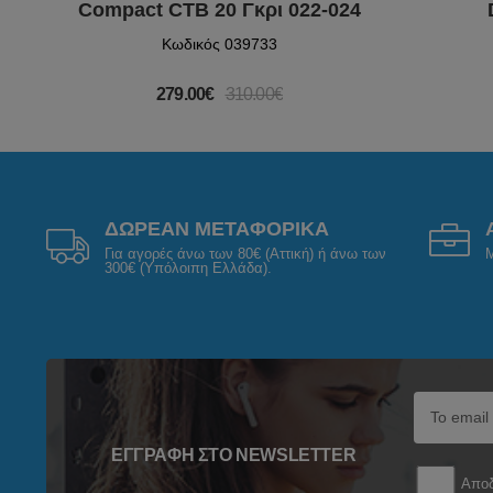
Compact CTB 20 Γκρι 022-024
Κωδικός 039733
279.00€
310.00€
ΔΩΡΕΑΝ ΜΕΤΑΦΟΡΙΚΑ
Για αγορές άνω των 80€ (Αττική) ή άνω των
Μ
300€ (Υπόλοιπη Ελλάδα).
ΕΓΓΡΑΦΉ ΣΤΟ NEWSLETTER
Αποδ