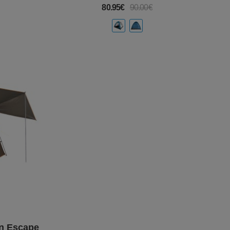
80.95€
90.00€
η Escape