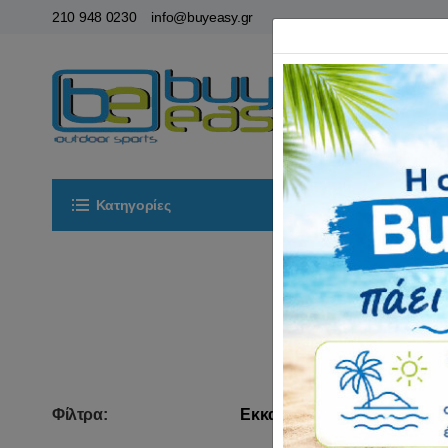
210 948 0230
info@buyeasy.gr
Κατηγορίες
Αρχική
ΟΡ
Φίλτρα:
Εκκαθάριση
Ταξινόμηση: