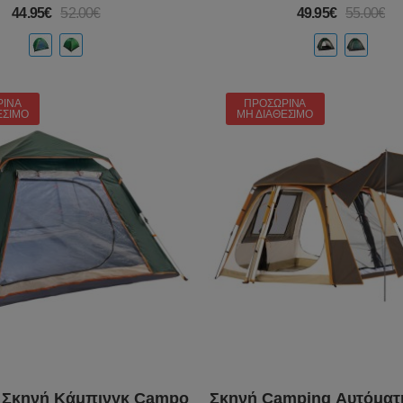
44.95€
52.00€
49.95€
55.00€
ΡΙΝΆ
ΠΡΟΣΩΡΙΝΆ
ΈΣΙΜΟ
ΜΗ ΔΙΑΘΈΣΙΜΟ
 Σκηνή Κάμπινγκ Campo
Σκηνή Camping Αυτόματ