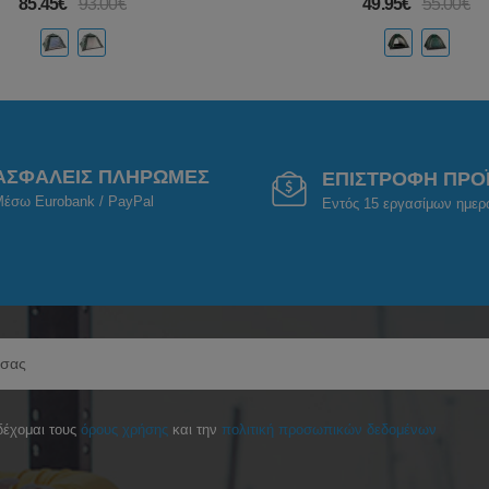
85.45€
93.00€
49.95€
55.00€
ΑΣΦΑΛΕΙΣ ΠΛΗΡΩΜΕΣ
ΕΠΙΣΤΡΟΦΗ ΠΡΟ
έσω Eurobank / PayPal
Εντός 15 εργασίμων ημε
έχομαι τους
όρους χρήσης
και την
πολιτική προσωπικών δεδομένων