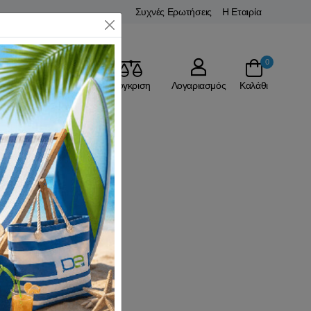
Συχνές Ερωτήσεις
Η Εταιρία
Close
0
Αγαπημένα
Σύγκριση
Λογαριασμός
Καλάθι
ν