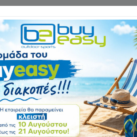
Επικοινωνία
ΓΑΝΑ ΓΥΜΝΑΣΤΙΚΗΣ
ΕΙΔΗ CAMPING
Αρχική
ΕΙΔΗ CAMPING
Σκηνές Camping
Σκηνές Camping 4 / 5 Ατόμω