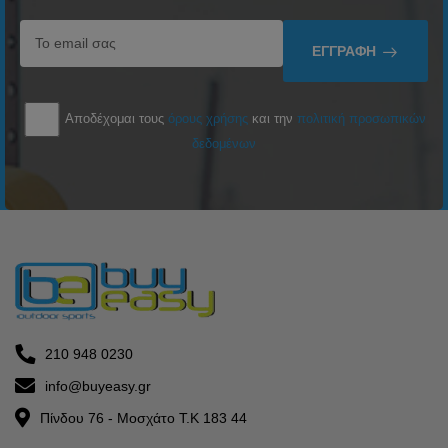
ΕΓΓΡΑΦΉ
Αποδέχομαι τους
όρους χρήσης
και την
πολιτική προσωπικών
δεδομένων
210 948 0230
info@buyeasy.gr
Πίνδου 76 - Μοσχάτο Τ.Κ 183 44