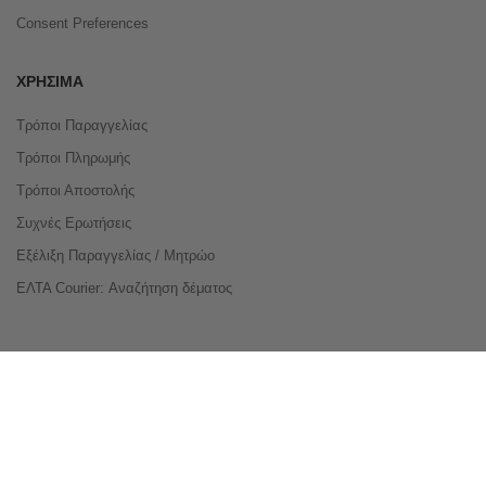
Consent Preferences
ΧΡΉΣΙΜΑ
Τρόποι Παραγγελίας
Τρόποι Πληρωμής
Τρόποι Αποστολής
Συχνές Ερωτήσεις
Εξέλιξη Παραγγελίας / Μητρώο
ΕΛΤΑ Courier: Αναζήτηση δέματος
Compare Products
Copyright © 2026 buyeasy.gr. All Rights Reserved.
Κατασκευή ιστοσελίδων
qualityweb