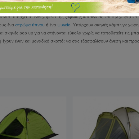
 των διακοπών που επιλέγετε, υπάρχουν
σκηνές camping
για χειμώνα ή 
α άνοιξη , καλοκαίρι και φθινόπωρο. Επιπλέον στις
σκηνές κάμπινγκ
άντα υπάρχει το ενδεχόμενο της ξαφνικής καταιγίδας και την χωρητικότ
τους ένα
στρώμα ύπνου
ή ένα
ψυγείο
. Υπάρχουν σκηνές κάμπινγκ χωρητ
και σκηνές pop up για να στήνονται εύκολα χωρίς να τοποθετείτε τις μπα
 έχουν έναν και μοναδικό σκοπό: να σας εξασφαλίσουν άνεση και προσ