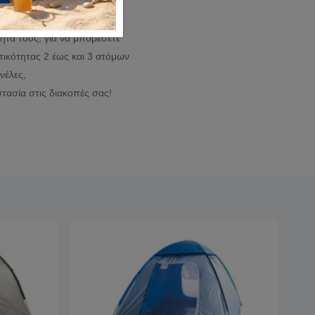
καλοκαίρι αλλά και οι 3-4
πρέπει να προσέξετε την
ητα τους, για να μπορέσετε
ικότητας 2 έως και 3 ατόμων
νέλες,
τασία στις διακοπές σας!