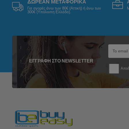
ΔΩΡΕΑΝ ΜΕΤΑΦΟΡΙΚΑ
Για αγορές άνω των 80€ (Αττική) ή άνω των
Μ
300€ (Υπόλοιπη Ελλάδα).
ΕΓΓΡΑΦΉ ΣΤΟ NEWSLETTER
Αποδ