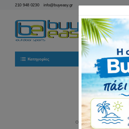
210 948 0230
info@buyeasy.gr
Κατηγορίες
Αρχική
ΟΡ
Οι
σκηνές
κάμπινγκ είναι το