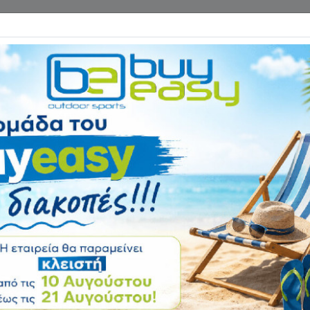
Επικοινωνία
ΓΑΝΑ ΓΥΜΝΑΣΤΙΚΗΣ
ΕΙΔΗ CAMPING
Αρχική
ΕΙΔΗ CAMPING
Σκηνές Camping
 απαραίτητο αξεσουάρ για να γίνει η διαμονή σας στην ύπαιθρο απολαυ