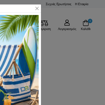
Συχνές Ερωτήσεις
Η Εταιρία
Close
0
Αγαπημένα
Σύγκριση
Λογαριασμός
Καλάθι
στική. Αναλόγως τον