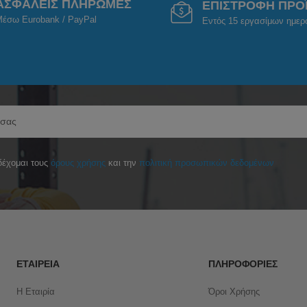
ΑΣΦΑΛΕΙΣ ΠΛΗΡΩΜΕΣ
ΕΠΙΣΤΡΟΦΗ ΠΡΟ
έσω Eurobank / PayPal
Εντός 15 εργασίμων ημε
έχομαι τους
όρους χρήσης
και την
πολιτική προσωπικών δεδομένων
ΕΤΑΙΡΕΊΑ
ΠΛΗΡΟΦΟΡΊΕΣ
Η Εταιρία
Όροι Χρήσης