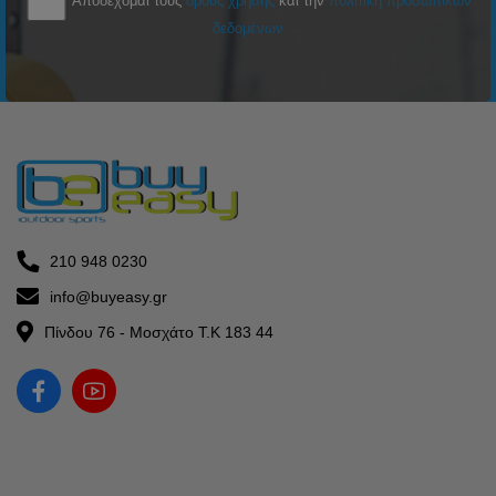
Αποδέχομαι τους
όρους χρήσης
και την
πολιτική προσωπικών
δεδομένων
210 948 0230
info@buyeasy.gr
Πίνδου 76 - Μοσχάτο Τ.Κ 183 44