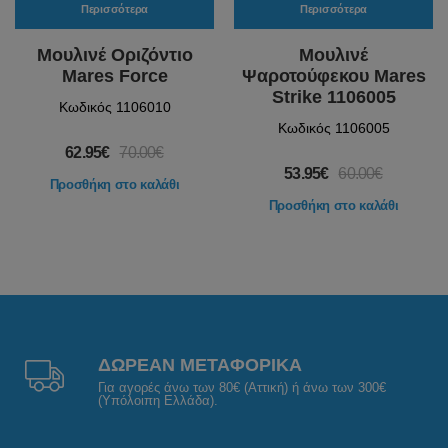
Περισσότερα
Περισσότερα
Μουλινέ Οριζόντιο
Μουλινέ
Mares Force
Ψαροτούφεκου Mares
Strike 1106005
Κωδικός 1106010
Κωδικός 1106005
62.95€
70.00€
53.95€
60.00€
Προσθήκη στο καλάθι
Προσθήκη στο καλάθι
ΔΩΡΕΑΝ ΜΕΤΑΦΟΡΙΚΑ
Για αγορές άνω των 80€ (Αττική) ή άνω των 300€
(Υπόλοιπη Ελλάδα).