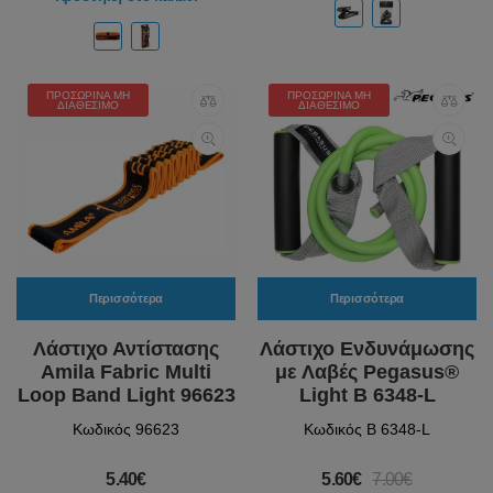
ΠΡΟΣΩΡΙΝΆ ΜΗ
ΠΡΟΣΩΡΙΝΆ ΜΗ
ΔΙΑΘΈΣΙΜΟ
ΔΙΑΘΈΣΙΜΟ
Περισσότερα
Περισσότερα
Λάστιχο Αντίστασης
Λάστιχο Ενδυνάμωσης
Amila Fabric Multi
με Λαβές Pegasus®
Loop Band Light 96623
Light Β 6348-L
Κωδικός 96623
Κωδικός Β 6348-L
5.40€
5.60€
7.00€