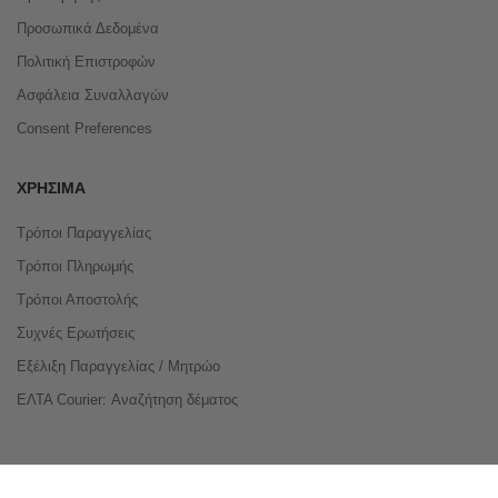
Προσωπικά Δεδομένα
Πολιτική Επιστροφών
Ασφάλεια Συναλλαγών
Consent Preferences
ΧΡΉΣΙΜΑ
Τρόποι Παραγγελίας
Τρόποι Πληρωμής
Τρόποι Αποστολής
Συχνές Ερωτήσεις
Εξέλιξη Παραγγελίας / Μητρώο
ΕΛΤΑ Courier: Αναζήτηση δέματος