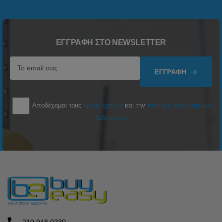
ΕΓΓΡΑΦΉ ΣΤΟ NEWSLETTER
ΕΓΓΡΑΦΉ
Αποδέχομαι τους
όρους χρήσης
και την
πολιτική προσωπικών
δεδομένων
210 948 0230