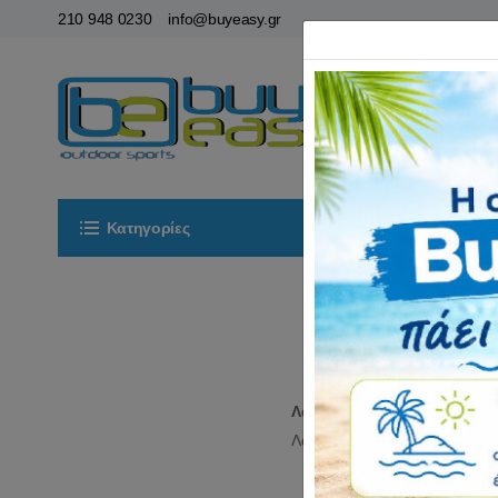
210 948 0230
info@buyeasy.gr
Κατηγορίες
Αρχική
ΟΡ
Λα
Λασπωτήρες και φτερά πο
Λασπωτήρες και φτερά ποδηλ