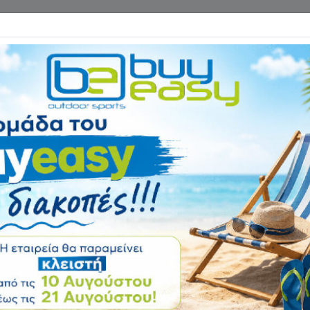
Επικοινωνία
ΓΑΝΑ ΓΥΜΝΑΣΤΙΚΗΣ
ΕΙΔΗ CAMPING
Αρχική
ΠΟΔΗΛΑΤΑ - ΑΞΕΣΟΥΑΡ
Αξεσουάρ Ποδηλάτου
σπωτήρες - Φτερά Ποδηλά
δηλάτου
σε μεγάλη ποικιλία για ποδήλατα βουνού, για ποδήλατα δρόμ
άτου, πλαστικά ή μεταλλικά, βιδωτά ή αποσπώμενα εδώ, στο
www.buy