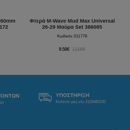
6 60mm
Φτερά M-Wave Mud Max Universal
Φτε
172
26-29 Μαύρα Set 386085
Κωδικός 011776
9.50€
12.00€
ΥΠΟΣΤΗΡΙΞΗ
ΪΟΝΤΩΝ
Καλέστε μας στο 2109480230
ρών