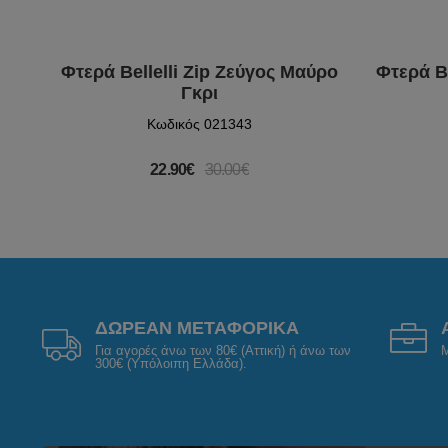
Φτερά Bellelli Zip Ζεύγος Μαύρο
Φτερά Be
Γκρι
Κωδικός 021343
22.90€
30.00€
ΔΩΡΕΑΝ ΜΕΤΑΦΟΡΙΚΑ
Για αγορές άνω των 80€ (Αττική) ή άνω των
Μ
300€ (Υπόλοιπη Ελλάδα).