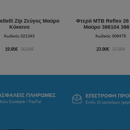
llelli Zip Ζεύγος Μαύρο
Φτερά MTB Reflex 2
Κόκκινο
Μαύρο 386104 386
Κωδικός 021343
Κωδικός 008478
19.95€
30.00€
23.90€
27.00€
ΑΣΦΑΛΕΙΣ ΠΛΗΡΩΜΕΣ
ΕΠΙΣΤΡΟΦΗ ΠΡΟ
έσω Eurobank / PayPal
Εντός 15 εργασίμων ημε