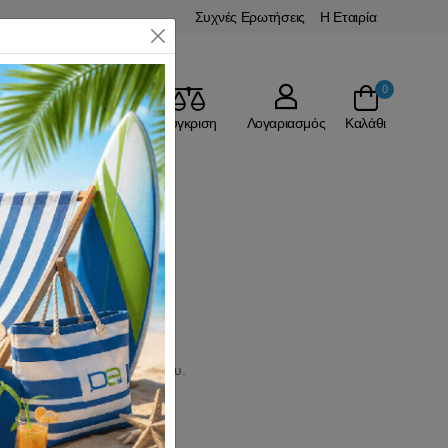
Συχνές Ερωτήσεις
Η Εταιρία
Close
0
Αγαπημένα
Σύγκριση
Λογαριασμός
Καλάθι
του
ου και κάθε τύπο ποδηλάτου.
easy.gr.