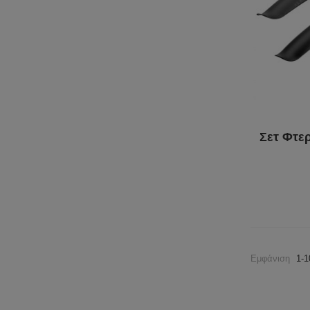
Σετ Φτε
Εμφάνιση
1-1