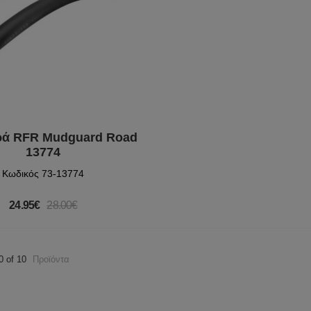
ρά RFR Mudguard Road
13774
Κωδικός 73-13774
24.95€
28.00€
0 of 10
Προϊόντα