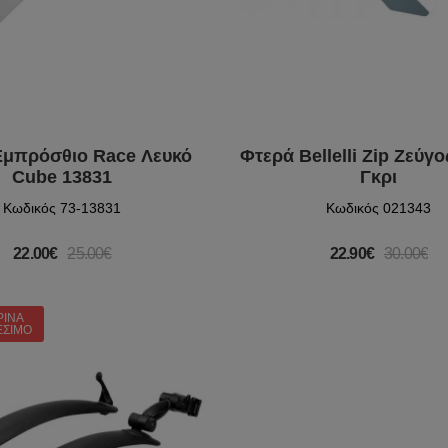
Εμπρόσθιο Race Λευκό
Φτερά Bellelli Zip Ζεύγ
Cube 13831
Γκρι
Κωδικός 73-13831
Κωδικός 021343
22.00€
25.00€
22.90€
30.00€
ΡΙΝΆ
ΈΣΙΜΟ