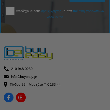
Αποδέχομαι τους
όρους χρήσης
και την
πολιτική προσωπικών
δεδομένων
210 948 0230
info@buyeasy.gr
Πίνδου 76 - Μοσχάτο Τ.Κ 183 44