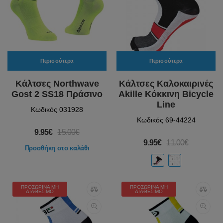
Περισσότερα
Περισσότερα
Κάλτσες Northwave
Κάλτσες Καλοκαιρινές
Gost 2 SS18 Πράσινο
Akille Κόκκινη Bicycle
Line
Κωδικός 031928
Κωδικός 69-44224
9.95€
15.00€
9.95€
11.00€
Προσθήκη στο καλάθι
ΠΡΟΣΩΡΙΝΆ ΜΗ
ΠΡΟΣΩΡΙΝΆ ΜΗ
ΔΙΑΘΈΣΙΜΟ
ΔΙΑΘΈΣΙΜΟ