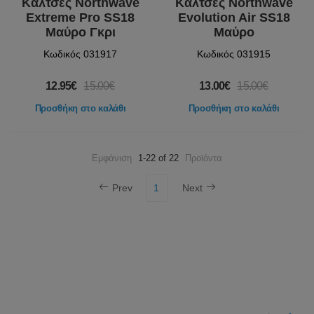
Κάλτσες Northwave
Κάλτσες Northwave
Extreme Pro SS18
Evolution Air SS18
Μαύρο Γκρι
Μαύρο
Κωδικός 031917
Κωδικός 031915
12.95€
15.00€
13.00€
15.00€
Προσθήκη στο καλάθι
Προσθήκη στο καλάθι
Εμφάνιση
1-22 of 22
Προϊόντα
Prev
1
Next