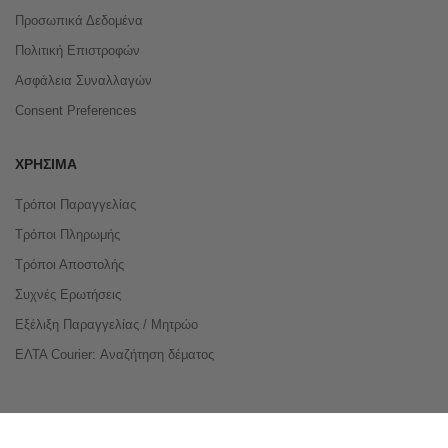
Προσωπικά Δεδομένα
Πολιτική Επιστροφών
Ασφάλεια Συναλλαγών
Consent Preferences
ΧΡΉΣΙΜΑ
Τρόποι Παραγγελίας
Τρόποι Πληρωμής
Τρόποι Αποστολής
Συχνές Ερωτήσεις
Εξέλιξη Παραγγελίας / Μητρώο
ΕΛΤΑ Courier: Αναζήτηση δέματος