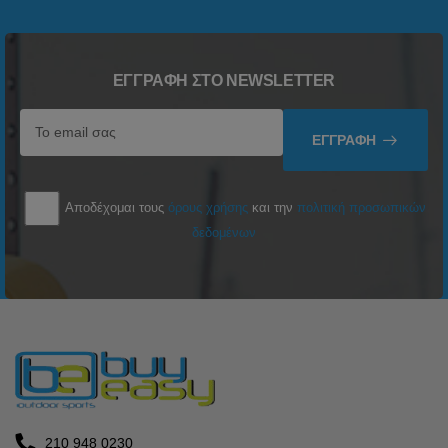
ΕΓΓΡΑΦΉ ΣΤΟ NEWSLETTER
ΕΓΓΡΑΦΉ
Αποδέχομαι τους
όρους χρήσης
και την
πολιτική προσωπικών
δεδομένων
210 948 0230