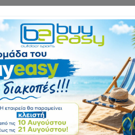
Επικοινωνία
ΓΑΝΑ ΓΥΜΝΑΣΤΙΚΗΣ
ΕΙΔΗ CAMPING
Αρχική
ΠΕΖΟΠΟΡΙΑ - HIKING
Ένδυση Ορειβασίας
Ισοθερμικά Εσώρουχα
μην σας κρατήσει το κρύο μέσα στο σπίτι και μακρυά από τις εξω
κεία αλλά και παιδικά και ισοθερμικά παντελόνια, μπλούζες αλλά
τών εταιρειών στις καλύτερες τιμές της αγοράς.