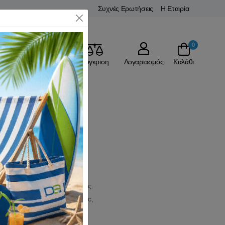
Συχνές Ερωτήσεις
Η Εταιρία
Close
0
Αγαπημένα
Σύγκριση
Λογαριασμός
Καλάθι
τερικές σας δραστηριότητες.
 και set.
Ισοθερμικά
Hi-tec,