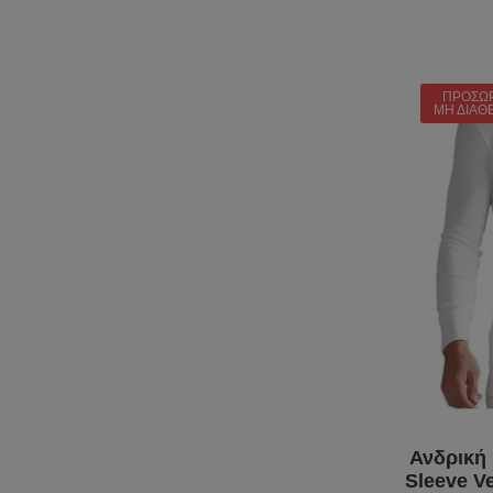
ΠΡΟΣΩ
ΜΗ ΔΙΑΘ
Ανδρική
Sleeve V