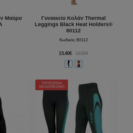
άν Μαύρο
Γυναικείο Κολάν Thermal
A
Leggings Black Heat Holders®
80112
Κωδικός 80112
15.40€
18.50€
ΠΡΟΣΩΡΙΝΆ
ΜΗ ΔΙΑΘΈΣΙΜΟ