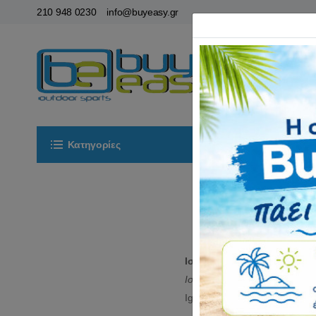
210 948 0230
info@buyeasy.gr
Κατηγορίες
Αρχική
ΟΡ
Ισοθερμικά εσώρουχα
για 
Ισοθερμικά ανδρικά
, γυναι
Iguana,Elbrus και άλλων γνωσ