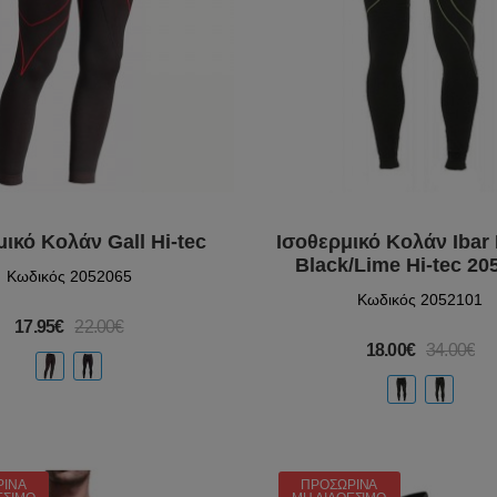
μικό Κολάν Gall Hi-tec
Ισοθερμικό Κολάν Ibar
Black/Lime Hi-tec 20
Κωδικός 2052065
Κωδικός 2052101
17.95€
22.00€
18.00€
34.00€
ΡΙΝΆ
ΠΡΟΣΩΡΙΝΆ