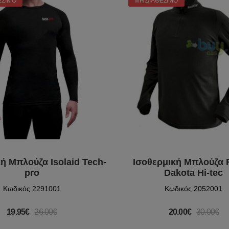
ΈΣΙΜΟ
ΜΗ ΔΙΑΘΈΣΙΜΟ
ή Μπλούζα Isolaid Tech-
Ισοθερμική Μπλούζα 
pro
Dakota Hi-tec
Κωδικός 2291001
Κωδικός 2052001
19.95€
26.00€
20.00€
30.00€