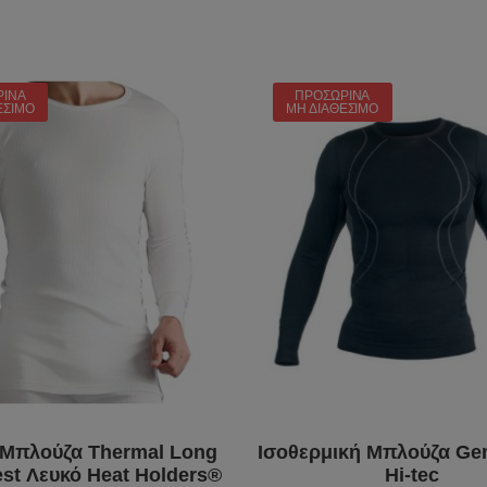
ΡΙΝΆ
ΠΡΟΣΩΡΙΝΆ
ΈΣΙΜΟ
ΜΗ ΔΙΑΘΈΣΙΜΟ
 Μπλούζα Thermal Long
Ισοθερμική Μπλούζα G
est Λευκό Heat Holders®
Hi-tec