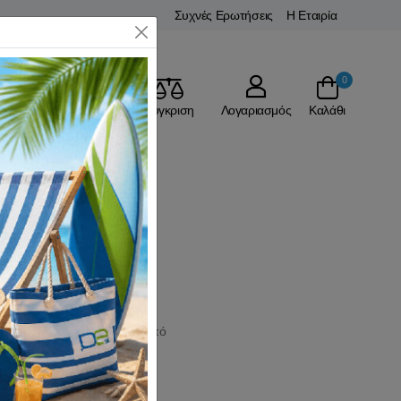
Συχνές Ερωτήσεις
Η Εταιρία
Close
0
Αγαπημένα
Σύγκριση
Λογαριασμός
Καλάθι
volley. Αγόρασε το εύκολα από