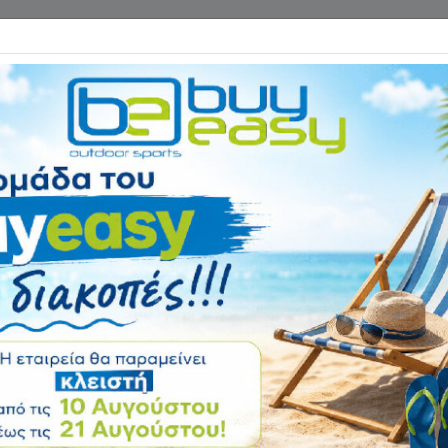
Επικοινωνία
ΓΑΝΑ ΓΥΜΝΑΣΤΙΚΗΣ
ΕΙΔΗ CAMPING
Αρχική
ΑΘΛΗΜΑΤΑ
Beach Volley
Δίχτυα Beach Volley
 τις διαστάσεις και μεγέθη και τα πάντα για τον εξοπλισμό του beach 