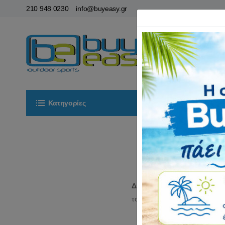
210 948 0230
info@buyeasy.gr
Κατηγορίες
Αρχική
ΟΡ
Δίχτυα beach volley
σε όλες
το
www.buyeasy.gr.