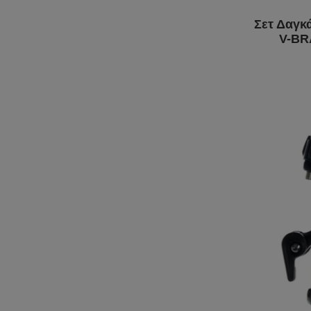
Σετ Δαγκ
V-BR