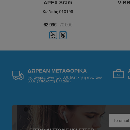
APEX Sram
V-BR
Κωδικός 010196
62.99€
70.00€
ΔΩΡΕΑΝ ΜΕΤΑΦΟΡΙΚΑ
Για αγορές άνω των 80€ (Αττική) ή άνω των
Μ
300€ (Υπόλοιπη Ελλάδα).