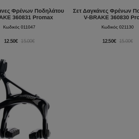
άνες Φρένων Ποδηλάτου
Σετ Δαγκάνες Φρένων Π
AKE 360831 Promax
V-BRAKE 360830 Pr
Κωδικός 011047
Κωδικός 021130
12.50€
15.00€
12.50€
15.00€