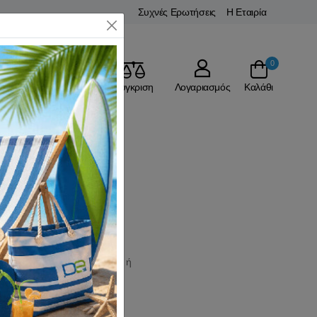
Συχνές Ερωτήσεις
Η Εταιρία
Close
0
Αγαπημένα
Σύγκριση
Λογαριασμός
Καλάθι
ου
δαγκάνες τύπου cantilever ή