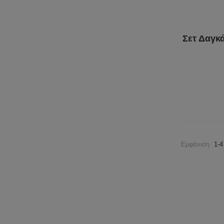
Σετ Δαγκ
Εμφάνιση
1-4