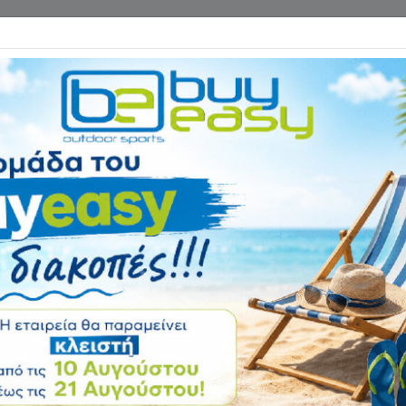
Επικοινωνία
ΓΑΝΑ ΓΥΜΝΑΣΤΙΚΗΣ
ΕΙΔΗ CAMPING
Αρχική
ΠΟΔΗΛΑΤΑ - ΑΞΕΣΟΥΑΡ
Ανταλλακτικά Ποδηλάτου
αγκάνες Φρένων Ποδηλάτ
του
για όλους τους τύπους ποδηλάτων. Για δαγκάνες τύπου V brake, 
 εδώ, στο
www.buyeasy.gr.