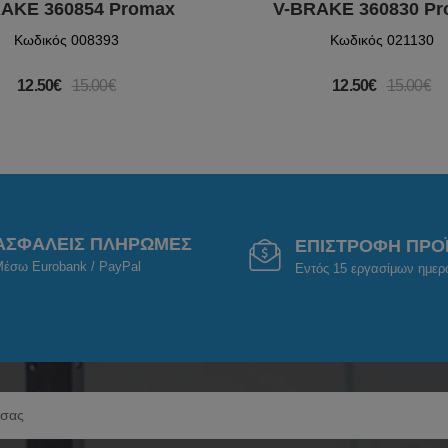
AKE 360854 Promax
V-BRAKE 360830 P
Κωδικός 008393
Κωδικός 021130
12.50€
15.00€
12.50€
15.00€
ΑΣΦΑΛΕΙΣ ΠΛΗΡΩΜΕΣ
ΕΠΙΣΤΡΟΦΗ ΠΡΟ
έσω Eurobank / PayPal
Εντός 15 εργασίμων ημε