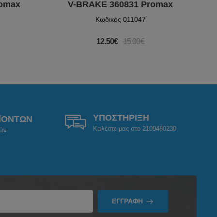
romax
V-BRAKE 360831 Promax
Κωδικός 011047
12.50€
15.00€
ΥΠΟΣΤΗΡΙΞΗ
ΪΟΝΤΩΝ
Καλέστε μας στο 2109480230
ρών
ΕΓΓΡΑΦΉ