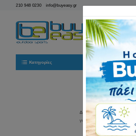
210 948 0230
info@buyeasy.gr
Κατηγορίες
Αρχική
ΟΡ
Δ
Δαγκάνες φρένων ποδηλά
για δαγκάνες τύπου x caliper