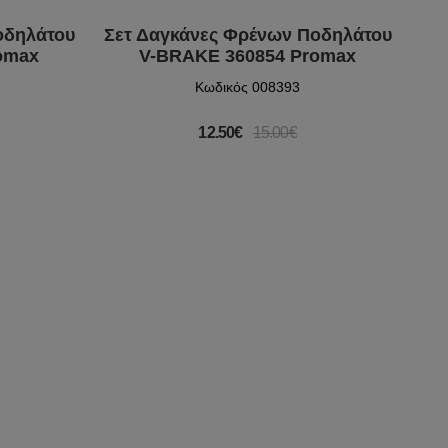
οδηλάτου
Σετ Δαγκάνες Φρένων Ποδηλάτου
omax
V-BRAKE 360854 Promax
Κωδικός 008393
12.50€
15.00€