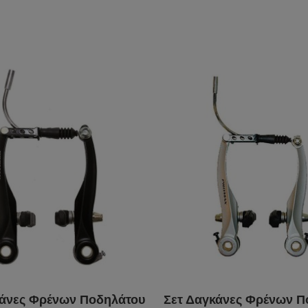
κάνες Φρένων Ποδηλάτου
Σετ Δαγκάνες Φρένων Π