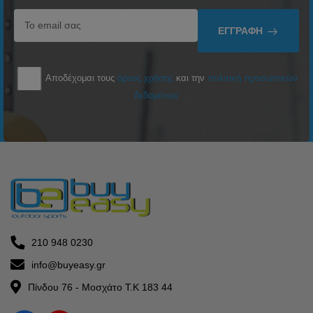
ΕΓΓΡΑΦΉ
Αποδέχομαι τους
όρους χρήσης
και την
πολιτική προσωπικών
δεδομένων
210 948 0230
info@buyeasy.gr
Πίνδου 76 - Μοσχάτο Τ.Κ 183 44