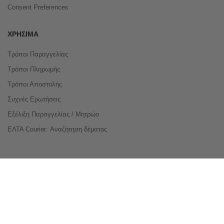
Consent Preferences
ΧΡΉΣΙΜΑ
Τρόποι Παραγγελίας
Τρόποι Πληρωμής
Τρόποι Αποστολής
Συχνές Ερωτήσεις
Εξέλιξη Παραγγελίας / Μητρώο
ΕΛΤΑ Courier: Αναζήτηση δέματος
Compare Products
Copyright © 2026 buyeasy.gr. All Rights Reserved.
Κατασκευή ιστοσελίδων
qualityweb